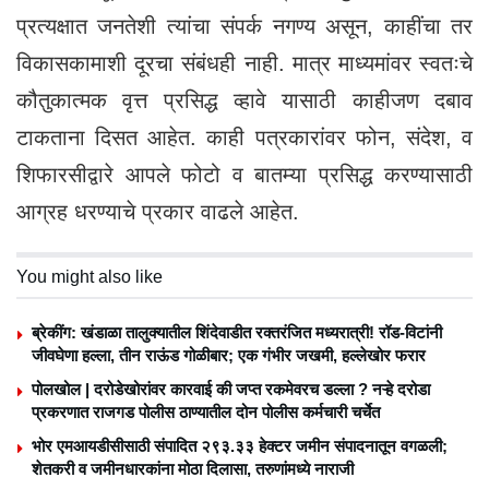
प्रत्यक्षात जनतेशी त्यांचा संपर्क नगण्य असून, काहींचा तर
विकासकामाशी दूरचा संबंधही नाही. मात्र माध्यमांवर स्वतःचे
कौतुकात्मक वृत्त प्रसिद्ध व्हावे यासाठी काहीजण दबाव
टाकताना दिसत आहेत. काही पत्रकारांवर फोन, संदेश, व
शिफारसीद्वारे आपले फोटो व बातम्या प्रसिद्ध करण्यासाठी
आग्रह धरण्याचे प्रकार वाढले आहेत.
You might also like
ब्रेकींग: खंडाळा तालुक्यातील शिंदेवाडीत रक्तरंजित मध्यरात्री! रॉड-विटांनी
जीवघेणा हल्ला, तीन राऊंड गोळीबार; एक गंभीर जखमी, हल्लेखोर फरार
पोलखोल | दरोडेखोरांवर कारवाई की जप्त रकमेवरच डल्ला ? नऱ्हे दरोडा
प्रकरणात राजगड पोलीस ठाण्यातील दोन पोलीस कर्मचारी चर्चेत
भोर एमआयडीसीसाठी संपादित २९३.३३ हेक्टर जमीन संपादनातून वगळली;
शेतकरी व जमीनधारकांना मोठा दिलासा, तरुणांमध्ये नाराजी