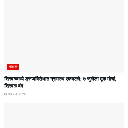
खंडाळा
शिरवळमध्ये ड्रग्जविरोधात ग्रामस्थ एकवटले; ७ जुलैला मूक मोर्चा,
शिरवळ बंद
JULY 4, 2026