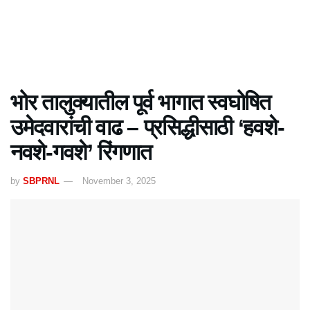
भोर तालुक्यातील पूर्व भागात स्वघोषित
उमेदवारांची वाढ – प्रसिद्धीसाठी ‘हवशे-
नवशे-गवशे’ रिंगणात
by
SBPRNL
November 3, 2025