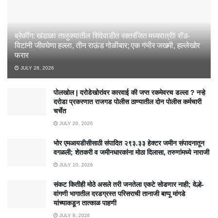
ब्रेकींग: खंडाळा तालुक्यातील शिंदेवाडीत रक्तरंजित मध्यरात्री! रॉड-
विटांनी जीवघेणा हल्ला, तीन राऊंड गोळीबार; एक गंभीर जखमी, हल्लेखोर
फरार
JULY 28, 2026
पोलखोल | दरोडेखोरांवर कारवाई की जप्त रकमेवरच डल्ला ? नऱ्हे
दरोडा प्रकरणात राजगड पोलीस ठाण्यातील दोन पोलीस कर्मचारी
चर्चेत
JULY 20, 2026
भोर एमआयडीसीसाठी संपादित २९३.३३ हेक्टर जमीन संपादनातून
वगळली; शेतकरी व जमीनधारकांना मोठा दिलासा, तरुणांमध्ये नाराजी
JULY 10, 2026
संकट कितीही मोठे असले तरी जनतेला एकटे सोडणार नाही; वेल्हे-
वांगणी भागातील दरडग्रस्त परिसराची तानाजी बाप्पू मांगडे
यांच्याकडून तात्काळ पाहणी
JULY 8, 2026