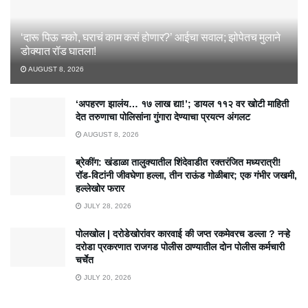
‘दारू पिऊ नको, घराचं काम कसं होणार?’ आईचा सवाल; झोपेतच मुलाने
डोक्यात रॉड घातला!
AUGUST 8, 2026
‘अपहरण झालंय… १७ लाख द्या!’; डायल ११२ वर खोटी माहिती
देत तरुणाचा पोलिसांना गुंगारा देण्याचा प्रयत्न अंगलट
AUGUST 8, 2026
ब्रेकींग: खंडाळा तालुक्यातील शिंदेवाडीत रक्तरंजित मध्यरात्री!
रॉड-विटांनी जीवघेणा हल्ला, तीन राऊंड गोळीबार; एक गंभीर जखमी,
हल्लेखोर फरार
JULY 28, 2026
पोलखोल | दरोडेखोरांवर कारवाई की जप्त रकमेवरच डल्ला ? नऱ्हे
दरोडा प्रकरणात राजगड पोलीस ठाण्यातील दोन पोलीस कर्मचारी
चर्चेत
JULY 20, 2026