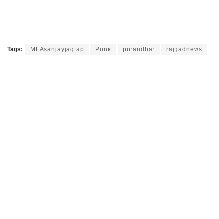
Tags:
MLAsanjayjagtap
Pune
purandhar
rajgadnews