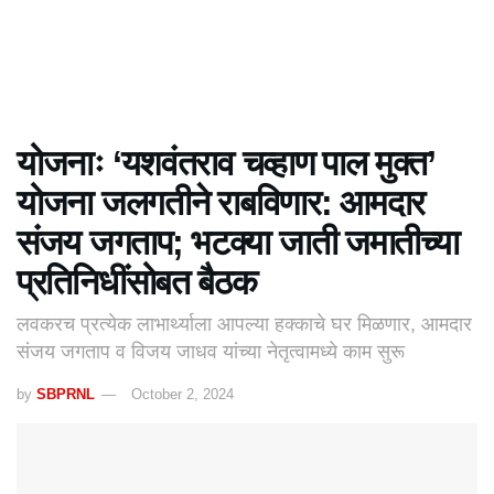
योजनाः ‘यशवंतराव चव्हाण पाल मुक्त’
योजना जलगतीने राबविणार: आमदार
संजय जगताप; भटक्या जाती जमातीच्या
प्रतिनिधींसोबत बैठक
लवकरच प्रत्येक लाभार्थ्याला आपल्या हक्काचे घर मिळणार, आमदार
संजय जगताप व विजय जाधव यांच्या नेतृत्वामध्ये काम सुरू
by
SBPRNL
October 2, 2024