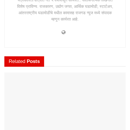
पत्रकारिता क्षेत्रात गत ५ वर्षांपासून कार्यरत.. संशोधनात्मक लेखनात
विशेष प्राविण्य. राजकारण, उद्योग जगत, आर्थिक घडामोडी, स्टार्टअप,
आंतरराष्ट्रीय घडामोडींचे मधील कामासह राजगड न्यूज मध्ये संपादक
म्हणून कार्यरत आहे.
Related
Posts