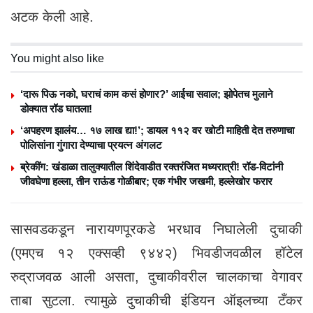
अटक केली आहे.
You might also like
‘दारू पिऊ नको, घराचं काम कसं होणार?’ आईचा सवाल; झोपेतच मुलाने
डोक्यात रॉड घातला!
‘अपहरण झालंय… १७ लाख द्या!’; डायल ११२ वर खोटी माहिती देत तरुणाचा
पोलिसांना गुंगारा देण्याचा प्रयत्न अंगलट
ब्रेकींग: खंडाळा तालुक्यातील शिंदेवाडीत रक्तरंजित मध्यरात्री! रॉड-विटांनी
जीवघेणा हल्ला, तीन राऊंड गोळीबार; एक गंभीर जखमी, हल्लेखोर फरार
सासवडकडून नारायणपूरकडे भरधाव निघालेली दुचाकी
(एमएच १२ एक्सव्ही ९४४२) भिवडीजवळील हॉटेल
रुद्राजवळ आली असता, दुचाकीवरील चालकाचा वेगावर
ताबा सुटला. त्यामुळे दुचाकीची इंडियन ऑइलच्या टँकर