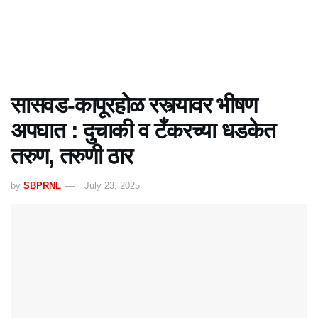
सासवड-कापूरहोळ रस्त्यावर भीषण
अपघात : दुचाकी व टँकरच्या धडकेत
तरुण, तरुणी ठार
by
SBPRNL
July 23, 2025