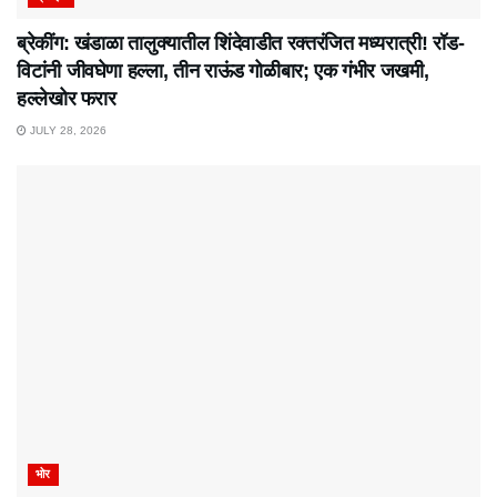
ब्रेकींग: खंडाळा तालुक्यातील शिंदेवाडीत रक्तरंजित मध्यरात्री! रॉड-
विटांनी जीवघेणा हल्ला, तीन राऊंड गोळीबार; एक गंभीर जखमी,
हल्लेखोर फरार
JULY 28, 2026
भोर