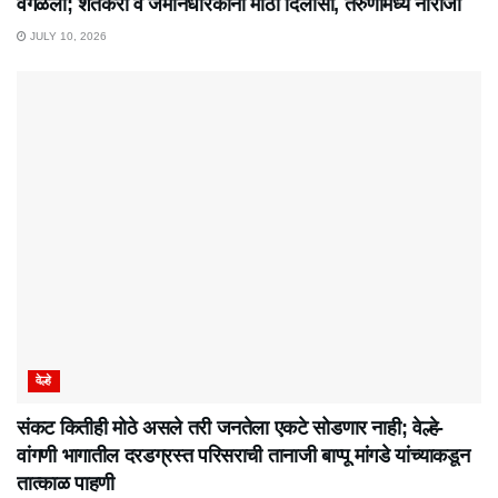
वगळली; शेतकरी व जमीनधारकांना मोठा दिलासा, तरुणांमध्ये नाराजी
JULY 10, 2026
वेल्हे
संकट कितीही मोठे असले तरी जनतेला एकटे सोडणार नाही; वेल्हे-
वांगणी भागातील दरडग्रस्त परिसराची तानाजी बाप्पू मांगडे यांच्याकडून
तात्काळ पाहणी