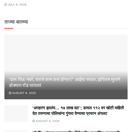
JULY 8, 2026
ताज्या बातम्या
‘दारू पिऊ नको, घराचं काम कसं होणार?’ आईचा सवाल; झोपेतच मुलाने
डोक्यात रॉड घातला!
AUGUST 8, 2026
‘अपहरण झालंय… १७ लाख द्या!’; डायल ११२ वर खोटी माहिती
देत तरुणाचा पोलिसांना गुंगारा देण्याचा प्रयत्न अंगलट
AUGUST 8, 2026