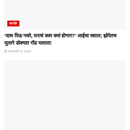
क्राईम
‘दारू पिऊ नको, घराचं काम कसं होणार?’ आईचा सवाल; झोपेतच
मुलाने डोक्यात रॉड घातला!
AUGUST 8, 2026