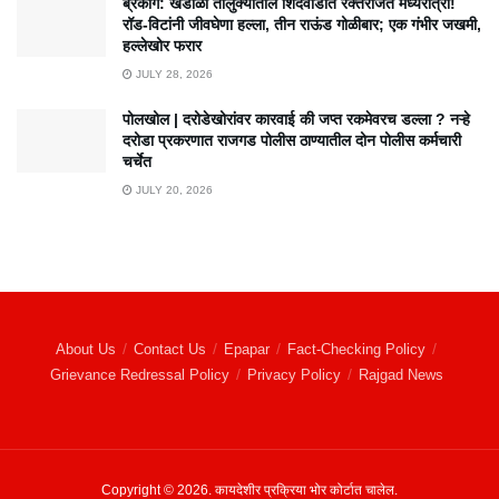
ब्रेकींग: खंडाळा तालुक्यातील शिंदेवाडीत रक्तरंजित मध्यरात्री!
रॉड-विटांनी जीवघेणा हल्ला, तीन राऊंड गोळीबार; एक गंभीर जखमी,
हल्लेखोर फरार
JULY 28, 2026
पोलखोल | दरोडेखोरांवर कारवाई की जप्त रकमेवरच डल्ला ? नऱ्हे
दरोडा प्रकरणात राजगड पोलीस ठाण्यातील दोन पोलीस कर्मचारी
चर्चेत
JULY 20, 2026
About Us
Contact Us
Epapar
Fact-Checking Policy
Grievance Redressal Policy
Privacy Policy
Rajgad News
Copyright © 2026. कायदेशीर प्रक्रिया भोर कोर्टात चालेल.