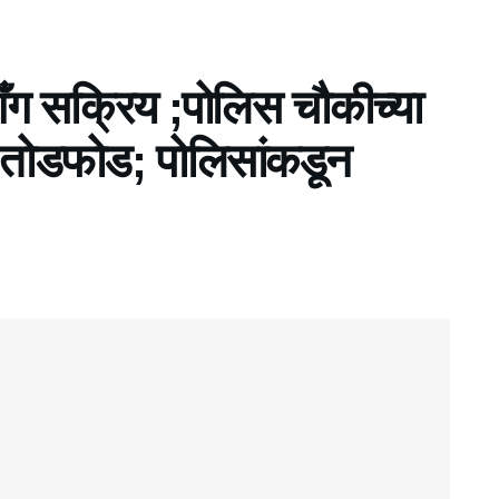
गँग सक्रिय ;पोलिस चौकीच्या
र तोडफोड; पोलिसांकडून