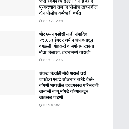
जप्त रकमेवरच डल्ला ? नऱ्हे दरोडा
प्रकरणात राजगड पोलीस ठाण्यातील
दोन पोलीस कर्मचारी चर्चेत
JULY 20, 2026
भोर एमआयडीसीसाठी संपादित
२९३.३३ हेक्टर जमीन संपादनातून
वगळली; शेतकरी व जमीनधारकांना
मोठा दिलासा, तरुणांमध्ये नाराजी
JULY 10, 2026
संकट कितीही मोठे असले तरी
जनतेला एकटे सोडणार नाही; वेल्हे-
वांगणी भागातील दरडग्रस्त परिसराची
तानाजी बाप्पू मांगडे यांच्याकडून
तात्काळ पाहणी
JULY 8, 2026