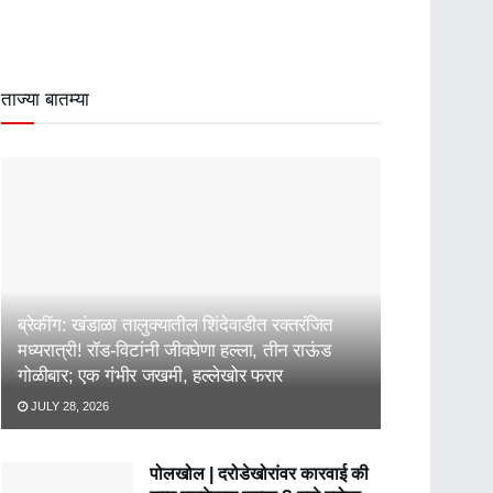
ताज्या बातम्या
ब्रेकींग: खंडाळा तालुक्यातील शिंदेवाडीत रक्तरंजित
मध्यरात्री! रॉड-विटांनी जीवघेणा हल्ला, तीन राऊंड
गोळीबार; एक गंभीर जखमी, हल्लेखोर फरार
JULY 28, 2026
पोलखोल | दरोडेखोरांवर कारवाई की