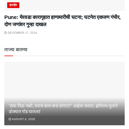
क्राईम
Pune: येरवडा कारागृहात हाणामारीची घटना; घटनेत एकजण गंभीर,
दोण जणांवर गुन्हा दाखल
DECEMBER 17, 2024
ताज्या बातम्या
‘दारू पिऊ नको, घराचं काम कसं होणार?’ आईचा सवाल; झोपेतच मुलाने
डोक्यात रॉड घातला!
AUGUST 8, 2026