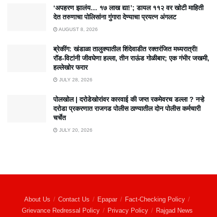
‘अपहरण झालंय… १७ लाख द्या!’; डायल ११२ वर खोटी माहिती
देत तरुणाचा पोलिसांना गुंगारा देण्याचा प्रयत्न अंगलट
AUGUST 8, 2026
ब्रेकींग: खंडाळा तालुक्यातील शिंदेवाडीत रक्तरंजित मध्यरात्री!
रॉड-विटांनी जीवघेणा हल्ला, तीन राऊंड गोळीबार; एक गंभीर जखमी,
हल्लेखोर फरार
JULY 28, 2026
पोलखोल | दरोडेखोरांवर कारवाई की जप्त रकमेवरच डल्ला ? नऱ्हे
दरोडा प्रकरणात राजगड पोलीस ठाण्यातील दोन पोलीस कर्मचारी
चर्चेत
JULY 20, 2026
About Us
Contact Us
Epapar
Fact-Checking Policy
Grievance Redressal Policy
Privacy Policy
Rajgad News