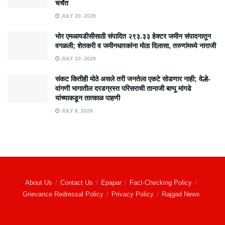
चर्चेत
JULY 20, 2026
भोर एमआयडीसीसाठी संपादित २९३.३३ हेक्टर जमीन संपादनातून
वगळली; शेतकरी व जमीनधारकांना मोठा दिलासा, तरुणांमध्ये नाराजी
JULY 10, 2026
संकट कितीही मोठे असले तरी जनतेला एकटे सोडणार नाही; वेल्हे-
वांगणी भागातील दरडग्रस्त परिसराची तानाजी बाप्पू मांगडे
यांच्याकडून तात्काळ पाहणी
JULY 8, 2026
About Us
Contact Us
Epapar
Fact-Checking Policy
Grievance Redressal Policy
Privacy Policy
Rajgad News