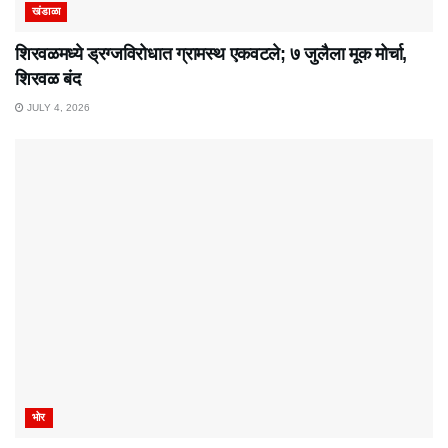
खंडाळा
शिरवळमध्ये ड्रग्जविरोधात ग्रामस्थ एकवटले; ७ जुलैला मूक मोर्चा,
शिरवळ बंद
JULY 4, 2026
भोर