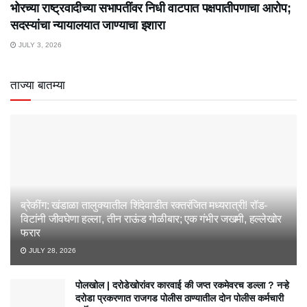
भोरच्या राष्ट्रवादीच्या सभापतींवर निधी वाटपात पक्षपातीपणाचा आरोप;
सदस्यांचा न्यायालयात जाण्याचा इशारा
JULY 3, 2026
ताज्या बातम्या
ब्रेकींग: खंडाळा तालुक्यातील शिंदेवाडीत रक्तरंजित मध्यरात्री! रॉड-
विटांनी जीवघेणा हल्ला, तीन राऊंड गोळीबार; एक गंभीर जखमी, हल्लेखोर
फरार
JULY 28, 2026
पोलखोल | दरोडेखोरांवर कारवाई की जप्त रकमेवरच डल्ला ? नऱ्हे
दरोडा प्रकरणात राजगड पोलीस ठाण्यातील दोन पोलीस कर्मचारी