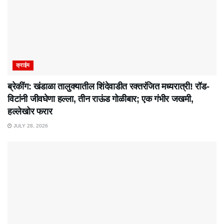
क्राईम
ब्रेकींग: खंडाळा तालुक्यातील शिंदेवाडीत रक्तरंजित मध्यरात्री! रॉड-
विटांनी जीवघेणा हल्ला, तीन राऊंड गोळीबार; एक गंभीर जखमी,
हल्लेखोर फरार
JULY 28, 2026