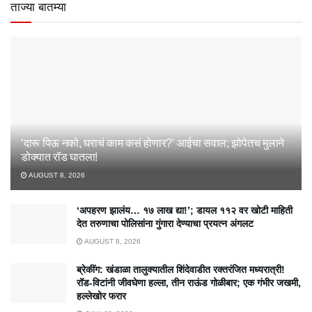
ताज्या बातम्या
‘दारू पिऊ नको, घराचं काम कसं होणार?’ आईचा सवाल; झोपेतच मुलाने
डोक्यात रॉड घातला!
AUGUST 8, 2026
‘अपहरण झालंय… १७ लाख द्या!’; डायल ११२ वर खोटी माहिती
देत तरुणाचा पोलिसांना गुंगारा देण्याचा प्रयत्न अंगलट
AUGUST 8, 2026
ब्रेकींग: खंडाळा तालुक्यातील शिंदेवाडीत रक्तरंजित मध्यरात्री!
रॉड-विटांनी जीवघेणा हल्ला, तीन राऊंड गोळीबार; एक गंभीर जखमी,
हल्लेखोर फरार