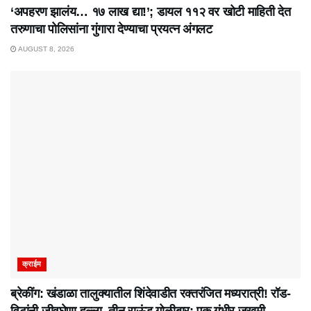
‘अपहरण झालंय… १७ लाख द्या!’; डायल ११२ वर खोटी माहिती देत
तरुणाचा पोलिसांना गुंगारा देण्याचा प्रयत्न अंगलट
AUGUST 8, 2026
क्राईम
ब्रेकींग: खंडाळा तालुक्यातील शिंदेवाडीत रक्तरंजित मध्यरात्री! रॉड-
विटांनी जीवघेणा हल्ला, तीन राऊंड गोळीबार; एक गंभीर जखमी,