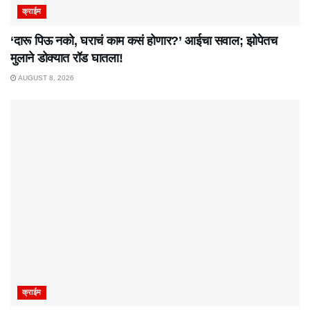
क्राईम
‘दारू पिऊ नको, घराचं काम कसं होणार?’ आईचा सवाल; झोपेतच
मुलाने डोक्यात रॉड घातला!
AUGUST 8, 2026
क्राईम