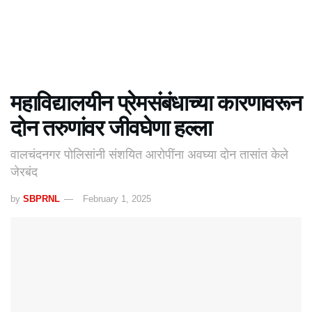
महाविद्यालयीन प्रेमसंबंधाच्या कारणावरून
दोन तरुणांवर जीवघेणा हल्ला
वालचंदनगर पोलिसांनी संशयित आरोपींना अवघ्या दोन तासांत केले
जेरबंद
by
SBPRNL
February 1, 2025