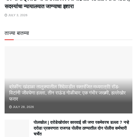
सदस्यांचा न्यायालयात जाण्याचा इशारा
JULY 3, 2026
ताज्या बातम्या
ब्रेकींग: खंडाळा तालुक्यातील शिंदेवाडीत रक्तरंजित मध्यरात्री! रॉड-
विटांनी जीवघेणा हल्ला, तीन राऊंड गोळीबार; एक गंभीर जखमी, हल्लेखोर
फरार
JULY 28, 2026
पोलखोल | दरोडेखोरांवर कारवाई की जप्त रकमेवरच डल्ला ? नऱ्हे
दरोडा प्रकरणात राजगड पोलीस ठाण्यातील दोन पोलीस कर्मचारी
चर्चेत