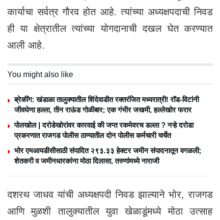
कार्याचा सर्वत्र गौरव होत आहे. त्यांच्या अध्यक्षपदाची निवड
ही या क्षेत्रातील त्यांच्या योगदानाची दखल घेत करण्यात
आली आहे.
You might also like
ब्रेकींग: खंडाळा तालुक्यातील शिंदेवाडीत रक्तरंजित मध्यरात्री! रॉड-विटांनी
जीवघेणा हल्ला, तीन राऊंड गोळीबार; एक गंभीर जखमी, हल्लेखोर फरार
पोलखोल | दरोडेखोरांवर कारवाई की जप्त रकमेवरच डल्ला ? नऱ्हे दरोडा
प्रकरणात राजगड पोलीस ठाण्यातील दोन पोलीस कर्मचारी चर्चेत
भोर एमआयडीसीसाठी संपादित २९३.३३ हेक्टर जमीन संपादनातून वगळली;
शेतकरी व जमीनधारकांना मोठा दिलासा, तरुणांमध्ये नाराजी
दशरथ जाधव यांची अध्यक्षपदी निवड झाल्याने भोर, राजगड
आणि मुळशी तालुक्यातील युवा खेळाडूंमध्ये मोठा उत्साह