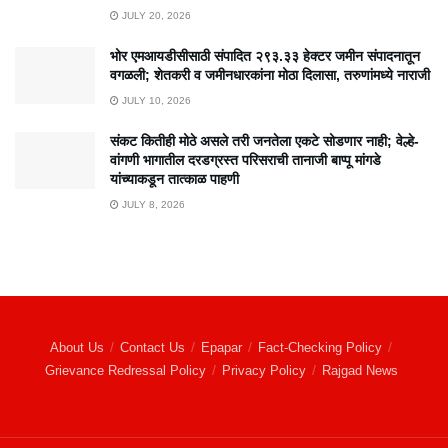
JULY 20, 2026
भोर एमआयडीसीसाठी संपादित २९३.३३ हेक्टर जमीन संपादनातून
वगळली; शेतकरी व जमीनधारकांना मोठा दिलासा, तरुणांमध्ये नाराजी
JULY 10, 2026
संकट कितीही मोठे असले तरी जनतेला एकटे सोडणार नाही; वेल्हे-
वांगणी भागातील दरडग्रस्त परिसराची तानाजी बाप्पू मांगडे
यांच्याकडून तात्काळ पाहणी
JULY 8, 2026
About Us
Contact Us
Epapar
Fact-Checking Policy
Grievance Redressal Policy
Privacy Policy
Rajgad News