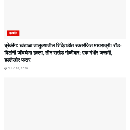
क्राईम
ब्रेकींग: खंडाळा तालुक्यातील शिंदेवाडीत रक्तरंजित मध्यरात्री! रॉड-
विटांनी जीवघेणा हल्ला, तीन राऊंड गोळीबार; एक गंभीर जखमी,
हल्लेखोर फरार
JULY 28, 2026