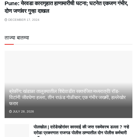
Pune: येरवडा कारागृहात हाणामारीची घटना; घटनेत एकजण गंभीर,
दोण जणांवर गुन्हा दाखल
DECEMBER 17, 2024
ताज्या बातम्या
ब्रेकींग: खंडाळा तालुक्यातील शिंदेवाडीत रक्तरंजित मध्यरात्री! रॉड-
विटांनी जीवघेणा हल्ला, तीन राऊंड गोळीबार; एक गंभीर जखमी, हल्लेखोर
फरार
JULY 28, 2026
पोलखोल | दरोडेखोरांवर कारवाई की जप्त रकमेवरच डल्ला ? नऱ्हे
दरोडा प्रकरणात राजगड पोलीस ठाण्यातील दोन पोलीस कर्मचारी