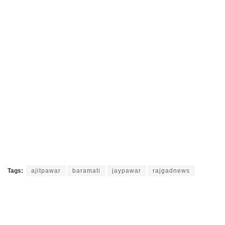
Tags:
ajitpawar
baramati
jaypawar
rajgadnews