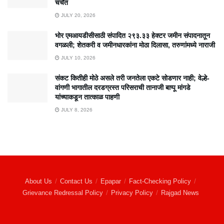
चर्चेत
JULY 20, 2026
भोर एमआयडीसीसाठी संपादित २९३.३३ हेक्टर जमीन संपादनातून
वगळली; शेतकरी व जमीनधारकांना मोठा दिलासा, तरुणांमध्ये नाराजी
JULY 10, 2026
संकट कितीही मोठे असले तरी जनतेला एकटे सोडणार नाही; वेल्हे-
वांगणी भागातील दरडग्रस्त परिसराची तानाजी बाप्पू मांगडे
यांच्याकडून तात्काळ पाहणी
JULY 8, 2026
About Us
Contact Us
Epapar
Fact-Checking Policy
Grievance Redressal Policy
Privacy Policy
Rajgad News