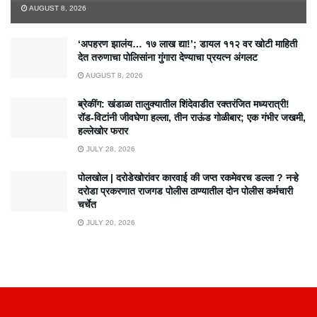
AUGUST 8, 2026
‘अपहरण झालंय… १७ लाख द्या!’; डायल ११२ वर खोटी माहिती
देत तरुणाचा पोलिसांना गुंगारा देण्याचा प्रयत्न अंगलट
AUGUST 8, 2026
ब्रेकींग: खंडाळा तालुक्यातील शिंदेवाडीत रक्तरंजित मध्यरात्री!
रॉड-विटांनी जीवघेणा हल्ला, तीन राऊंड गोळीबार; एक गंभीर जखमी,
हल्लेखोर फरार
JULY 28, 2026
पोलखोल | दरोडेखोरांवर कारवाई की जप्त रकमेवरच डल्ला ? नऱ्हे
दरोडा प्रकरणात राजगड पोलीस ठाण्यातील दोन पोलीस कर्मचारी
चर्चेत
JULY 20, 2026