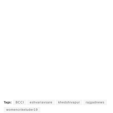
Tags:
BCCI
eshvariavsare
khedshivapur
rajgadnews
womencriketuder19