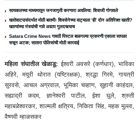
सायकलच्या माध्यमातून जनजागृती करणारा अवलिया: शिवाजी गोगावले
खातेवाटपासंदर्भात मोठी बातमीः शिवसेनेच्या वाट्याला ‘ही’ दोन अतिरिक्त खाती?
खात्यांच्या मंत्र्यांची नावे अद्याप गुलदस्त्याच
Satara Crime News गावठी पिस्टल बाळगल्या प्रकरणी एकाला सापळा
सचून अटक; सातारा पोलिसांची मोठी कारवाई
महिला संघातील खेळाडू:
ईश्वरी अवसरे (कर्णधार), भाविका
अहिरे, मयुरी थोरात (यष्टिरक्षक), श्रद्धा गिरमे, गायत्री
सुरवसे, आचल अग्रवाल, भूमिका चव्हाण, सुहानी काहंदल,
सह्याद्री कदम, ज्ञानेश्वरी पाटील, ईशा घुले, श्रुती
महाबळेश्वरकर, शाल्मली क्षत्रिय, निकिता सिंह, महक मुल्ला,
वैष्णवी म्हाळसकर