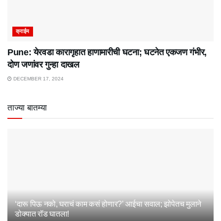
क्राईम
Pune: येरवडा कारागृहात हाणामारीची घटना; घटनेत एकजण गंभीर,
दोण जणांवर गुन्हा दाखल
DECEMBER 17, 2024
ताज्या बातम्या
‘दारू पिऊ नको, घराचं काम कसं होणार?’ आईचा सवाल; झोपेतच मुलाने
डोक्यात रॉड घातला!