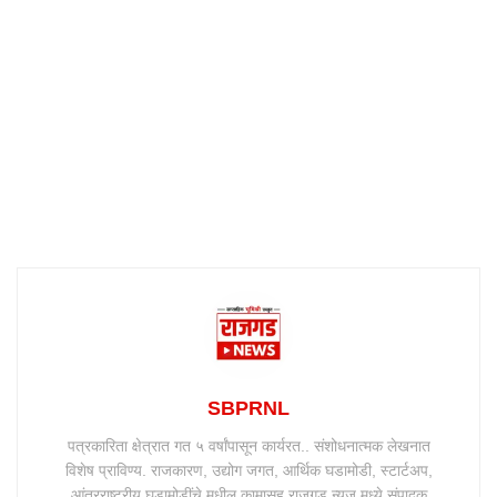
SBPRNL
पत्रकारिता क्षेत्रात गत ५ वर्षांपासून कार्यरत.. संशोधनात्मक लेखनात
विशेष प्राविण्य. राजकारण, उद्योग जगत, आर्थिक घडामोडी, स्टार्टअप,
आंतरराष्ट्रीय घडामोडींचे मधील कामासह राजगड न्यूज मध्ये संपादक