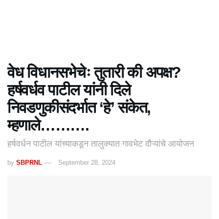
वेध विधानसभेचेः तुतारी की अपक्ष?
हर्षवर्धव पाटील यांनी दिले
निवडणुकीसंदर्भात ‘हे’ संकेत,
म्हणाले……….
हर्षवर्धन पाटील यांच्याकडून तालुक्यात गावभेट दौऱ्यांचे आयोजन
by
SBPRNL
September 28, 2024