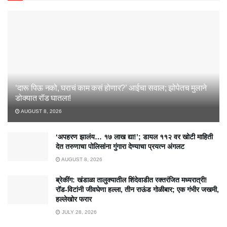
‘दारू पिऊ नको, घराचं काम कसं होणार?’ आईचा सवाल; झोपेतच मुलाने
डोक्यात रॉड घातला!
AUGUST 8, 2026
‘अपहरण झालंय… १७ लाख द्या!’; डायल ११२ वर खोटी माहिती
देत तरुणाचा पोलिसांना गुंगारा देण्याचा प्रयत्न अंगलट
AUGUST 8, 2026
ब्रेकींग: खंडाळा तालुक्यातील शिंदेवाडीत रक्तरंजित मध्यरात्री!
रॉड-विटांनी जीवघेणा हल्ला, तीन राऊंड गोळीबार; एक गंभीर जखमी,
हल्लेखोर फरार
JULY 28, 2026