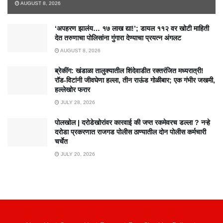
AUGUST 8, 2026
‘अपहरण झालंय… १७ लाख द्या!’; डायल ११२ वर खोटी माहिती
देत तरुणाचा पोलिसांना गुंगारा देण्याचा प्रयत्न अंगलट
AUGUST 8, 2026
ब्रेकींग: खंडाळा तालुक्यातील शिंदेवाडीत रक्तरंजित मध्यरात्री!
रॉड-विटांनी जीवघेणा हल्ला, तीन राऊंड गोळीबार; एक गंभीर जखमी,
हल्लेखोर फरार
JULY 28, 2026
पोलखोल | दरोडेखोरांवर कारवाई की जप्त रकमेवरच डल्ला ? नऱ्हे
दरोडा प्रकरणात राजगड पोलीस ठाण्यातील दोन पोलीस कर्मचारी
चर्चेत
JULY 20, 2026