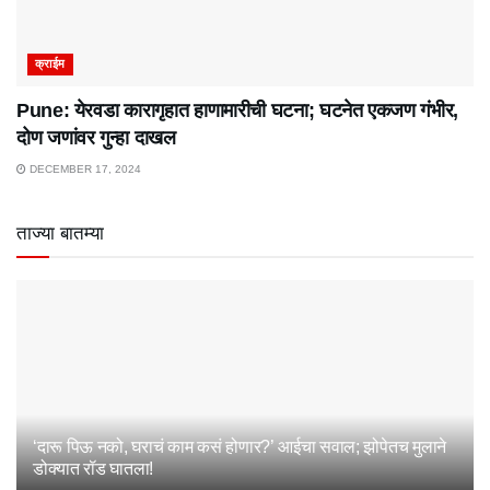
क्राईम
Pune: येरवडा कारागृहात हाणामारीची घटना; घटनेत एकजण गंभीर,
दोण जणांवर गुन्हा दाखल
DECEMBER 17, 2024
ताज्या बातम्या
‘दारू पिऊ नको, घराचं काम कसं होणार?’ आईचा सवाल; झोपेतच मुलाने
डोक्यात रॉड घातला!