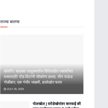
ताज्या बातम्या
ब्रेकींग: खंडाळा तालुक्यातील शिंदेवाडीत रक्तरंजित
मध्यरात्री! रॉड-विटांनी जीवघेणा हल्ला, तीन राऊंड
गोळीबार; एक गंभीर जखमी, हल्लेखोर फरार
JULY 28, 2026
पोलखोल | दरोडेखोरांवर कारवाई की