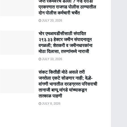
जप्त रकमेवरच डल्ला ? नऱ्हे दरोडा
प्रकरणात राजगड पोलीस ठाण्यातील
दोन पोलीस कर्मचारी चर्चेत
JULY 20, 2026
भोर एमआयडीसीसाठी संपादित
२९३.३३ हेक्टर जमीन संपादनातून
वगळली; शेतकरी व जमीनधारकांना
मोठा दिलासा, तरुणांमध्ये नाराजी
JULY 10, 2026
संकट कितीही मोठे असले तरी
जनतेला एकटे सोडणार नाही; वेल्हे-
वांगणी भागातील दरडग्रस्त परिसराची
तानाजी बाप्पू मांगडे यांच्याकडून
तात्काळ पाहणी
JULY 8, 2026