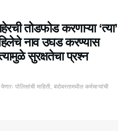
हेरची तोडफोड करणाऱ्या ‘त्या’
िलेचे नाव उघड करण्यास
ामुळे सुरक्षतेचा प्रश्न
णारः पोलिसांची माहिती, बंदोबस्तामधील कर्मचाऱ्यांची