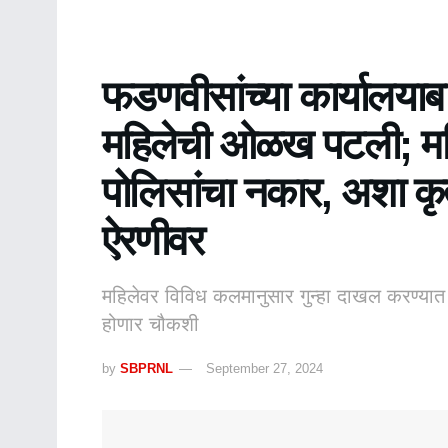
फडणवीसांच्या कार्यालयाबा
महिलेची ओळख पटली; मह
पोलिसांचा नकार, अशा कृत्य
ऐरणीवर
महिलेवर विविध कलमानुसार गुन्हा दाखल करण्यात ये
होणार चौकशी
by
SBPRNL
September 27, 2024