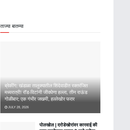
ताज्या बातम्या
ब्रेकींग: खंडाळा तालुक्यातील शिंदेवाडीत रक्तरंजित
मध्यरात्री! रॉड-विटांनी जीवघेणा हल्ला, तीन राऊंड
गोळीबार; एक गंभीर जखमी, हल्लेखोर फरार
JULY 28, 2026
पोलखोल | दरोडेखोरांवर कारवाई की