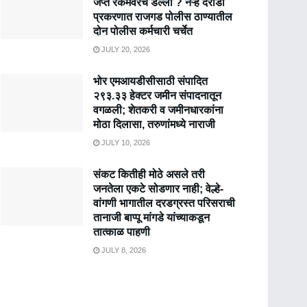
जप्त रकमेवरच डल्ला ? नऱ्हे दरोडा
प्रकरणात राजगड पोलीस ठाण्यातील
दोन पोलीस कर्मचारी चर्चेत
JULY 20, 2026
भोर एमआयडीसीसाठी संपादित
२९३.३३ हेक्टर जमीन संपादनातून
वगळली; शेतकरी व जमीनधारकांना
मोठा दिलासा, तरुणांमध्ये नाराजी
JULY 10, 2026
संकट कितीही मोठे असले तरी
जनतेला एकटे सोडणार नाही; वेल्हे-
वांगणी भागातील दरडग्रस्त परिसराची
तानाजी बाप्पू मांगडे यांच्याकडून
तात्काळ पाहणी
JULY 8, 2026