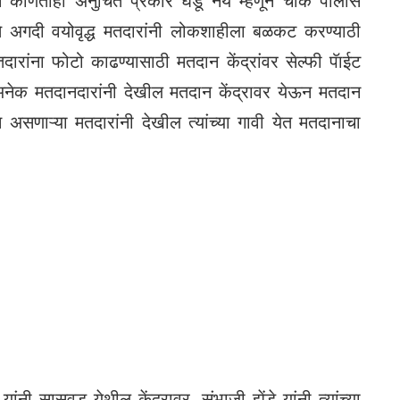
तीने कोणताही अनुचित प्रकार घडू नये म्हणून चौक पोलीस
ते अगदी वयोवृद्ध मतदारांनी लोकशाहीला बळकट करण्याठी
रांना फोटो काढण्यासाठी मतदान केंद्रांवर सेल्फी पॅाईट
 अनेक मतदानदारांनी देखील मतदान केंद्रावर येऊन मतदान
ास असणाऱ्या मतदारांनी देखील त्यांच्या गावी येत मतदानाचा
ी सासवड येथील केंद्रावर, संभाजी झेंडे यांनी त्यांच्या