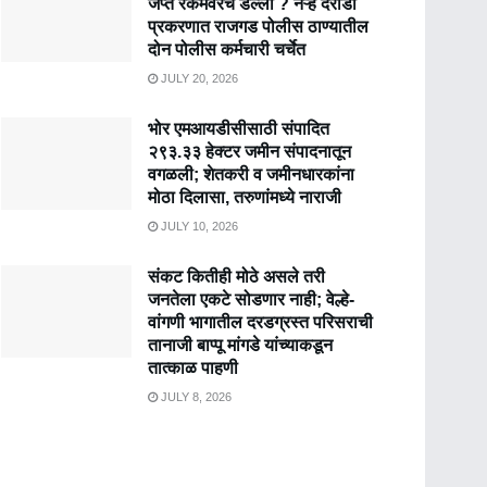
जप्त रकमेवरच डल्ला ? नऱ्हे दरोडा
प्रकरणात राजगड पोलीस ठाण्यातील
दोन पोलीस कर्मचारी चर्चेत
JULY 20, 2026
भोर एमआयडीसीसाठी संपादित
२९३.३३ हेक्टर जमीन संपादनातून
वगळली; शेतकरी व जमीनधारकांना
मोठा दिलासा, तरुणांमध्ये नाराजी
JULY 10, 2026
संकट कितीही मोठे असले तरी
जनतेला एकटे सोडणार नाही; वेल्हे-
वांगणी भागातील दरडग्रस्त परिसराची
तानाजी बाप्पू मांगडे यांच्याकडून
तात्काळ पाहणी
JULY 8, 2026