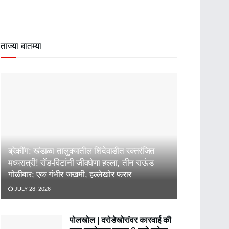
ताज्या बातम्या
ब्रेकींग: खंडाळा तालुक्यातील शिंदेवाडीत रक्तरंजित
मध्यरात्री! रॉड-विटांनी जीवघेणा हल्ला, तीन राऊंड
गोळीबार; एक गंभीर जखमी, हल्लेखोर फरार
JULY 28, 2026
पोलखोल | दरोडेखोरांवर कारवाई की