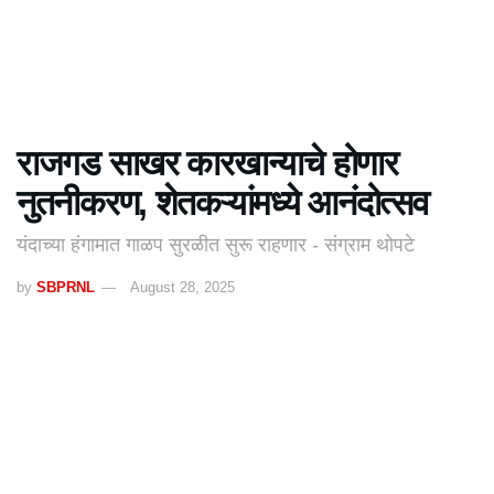
राजगड साखर कारखान्याचे होणार
नुतनीकरण, शेतकऱ्यांमध्ये आनंदोत्सव
यंदाच्या हंगामात गाळप सुरळीत सुरू राहणार - संग्राम थोपटे
by
SBPRNL
August 28, 2025