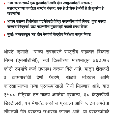
नव्या सरकारमध्ये एक मुख्यमंत्री आणि दोन उपमुख्यमंत्री असणार;
महाराष्ट्राच्या जनतेला साष्टांग दंडवत, एक है तो सेफ है मोदी है तो मुन्कीन हैः
फडणवीस
भाजप पक्षाच्या विधीमंडळ गटनेतेपदी देवेंद्र फडणवीस यांची निवड; पुन्हा एकदा
राज्यात देवेंद्रपर्व, उद्या फडणवीस मुख्यमंत्री पदाची शपथ घेणार
मुंबईः भाजपकडून ‘या’ दोन नेत्यांची केंद्रीय निरीक्षक म्हणून निवड
थोपटे म्हणाले, “राज्य सरकारने राष्ट्रीय सहकार विकास
निगम (एनसीडीसी), नवी दिल्लीच्या माध्यमातून ४६७.७५
कोटी रुपयांचे कर्ज उपलब्ध करून दिले आहे. यातून शेतकरी
व कामगारांची देणी फेडणे, खेळते भांडवल आणि
कारखान्याच्या नव्या प्रकल्पांसाठी निधी मिळणार आहे. यात
३५०० मेट्रिक टन गाळप क्षमतेचा प्रकल्प, ६० केएलपीडी
डिस्टीलरी, १२ मेगावॅट सहवीज प्रकल्प आणि ५ टन क्षमतेचा
सीएनजी गॅस प्रकल्प उभारला जाणार आहे. या प्रकल्पांमुळे