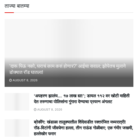
ताज्या बातम्या
‘दारू पिऊ नको, घराचं काम कसं होणार?’ आईचा सवाल; झोपेतच मुलाने
डोक्यात रॉड घातला!
AUGUST 8, 2026
‘अपहरण झालंय… १७ लाख द्या!’; डायल ११२ वर खोटी माहिती
देत तरुणाचा पोलिसांना गुंगारा देण्याचा प्रयत्न अंगलट
AUGUST 8, 2026
ब्रेकींग: खंडाळा तालुक्यातील शिंदेवाडीत रक्तरंजित मध्यरात्री!
रॉड-विटांनी जीवघेणा हल्ला, तीन राऊंड गोळीबार; एक गंभीर जखमी,
हल्लेखोर फरार