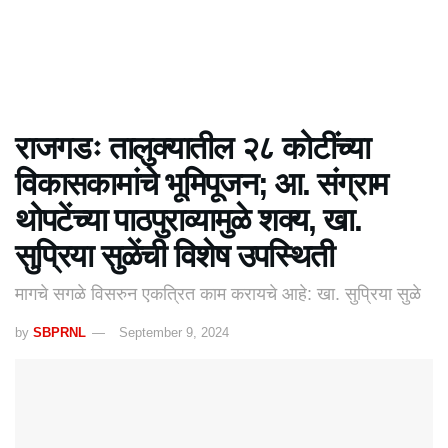
राजगडः तालुक्यातील २८ कोटींच्या
विकासकामांचे भूमिपूजन; आ. संग्राम
थोपटेंच्या पाठपुराव्यामुळे शक्य, खा.
सुप्रिया सुळेंची विशेष उपस्थिती
मागचे सगळे विसरुन एकत्रित काम करायचे आहे: खा. सुप्रिया सुळे
by
SBPRNL
September 9, 2024