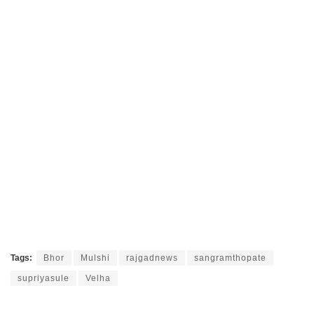
Tags:
Bhor
Mulshi
rajgadnews
sangramthopate
supriyasule
Velha