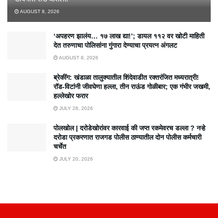
AUGUST 8, 2026
‘अपहरण झालंय… १७ लाख द्या!’; डायल ११२ वर खोटी माहिती
देत तरुणाचा पोलिसांना गुंगारा देण्याचा प्रयत्न अंगलट
AUGUST 8, 2026
ब्रेकींग: खंडाळा तालुक्यातील शिंदेवाडीत रक्तरंजित मध्यरात्री!
रॉड-विटांनी जीवघेणा हल्ला, तीन राऊंड गोळीबार; एक गंभीर जखमी,
हल्लेखोर फरार
JULY 28, 2026
पोलखोल | दरोडेखोरांवर कारवाई की जप्त रकमेवरच डल्ला ? नऱ्हे
दरोडा प्रकरणात राजगड पोलीस ठाण्यातील दोन पोलीस कर्मचारी
चर्चेत
JULY 20, 2026