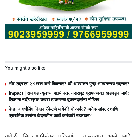
You might also like
भोर शहराला २४ तास पाणी मिळणार? की आश्वासन पुन्हा आश्वासनच राहणार?
Impact | राजगड न्यूजच्या बातमीनंतर नसरापूर ग्रामपंचायत खडबडून जागी;
शिवगंगा नदीपात्रात कचरा टाकणाऱ्या दुकानदारांना नोटिसा
केडगाव गर्भलिंग निदान रॅकेटचे धागेदोरे भोरपर्यंत? अनेक डॉक्टर आणि
प्राथमिक आरोग्य केंद्रातील काही कर्मचारी रडारावर?
यावेळी निवडणुकीनंतर पहिल्यांदा तालुक्यात आले आहे,