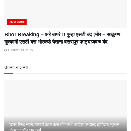
ताज्या बातम्या
Bhor Breaking – अरे बापरे‌ !! पुन्हा एसटी बंद ;भोर – साळुंगण
मुक्कामी एसटी बस भोरकडे येताना बसरापुर फाट्याजवळ बंद
AUGUST 14, 2025
ताज्या बातम्या
‘दारू पिऊ नको, घराचं काम कसं होणार?’ आईचा सवाल; झोपेतच मुलाने
डोक्यात रॉड घातला!