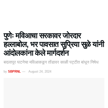
पुणेः मविआचा सरकावर जोरदार
हल्लाबोल, भर पावसात सुप्रिया सुळे यांनी
आंदोलकांना केले मार्गदर्शन
बदलापूर घटनेचा मविआकडून तोंडावर काळी पट्टीत बांधून निषेध
by
SBPRNL
August 24, 2024