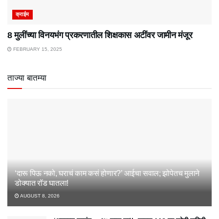
क्राईम
8 मुलींच्या विनयभंग प्रकरणातील शिक्षकास अटींवर जामीन मंजूर
FEBRUARY 15, 2025
ताज्या बातम्या
‘दारू पिऊ नको, घराचं काम कसं होणार?’ आईचा सवाल; झोपेतच मुलाने
डोक्यात रॉड घातला!
AUGUST 8, 2026