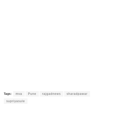
Tags:
mva
Pune
rajgadnews
sharadpawar
supriyasule