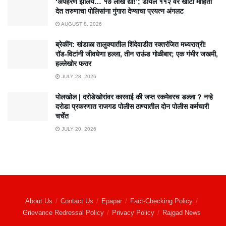
‘अपहरण झालंय… १७ लाख द्या!’; डायल ११२ वर खोटी माहिती
देत तरुणाचा पोलिसांना गुंगारा देण्याचा प्रयत्न अंगलट
AUGUST 8, 2026
ब्रेकींग: खंडाळा तालुक्यातील शिंदेवाडीत रक्तरंजित मध्यरात्री!
रॉड-विटांनी जीवघेणा हल्ला, तीन राऊंड गोळीबार; एक गंभीर जखमी,
हल्लेखोर फरार
JULY 28, 2026
पोलखोल | दरोडेखोरांवर कारवाई की जप्त रकमेवरच डल्ला ? नऱ्हे
दरोडा प्रकरणात राजगड पोलीस ठाण्यातील दोन पोलीस कर्मचारी
चर्चेत
JULY 20, 2026
About Us
Contact Us
Epapar
Fact-Checking Policy
Grievance Redressal Policy
Privacy Policy
Rajgad News