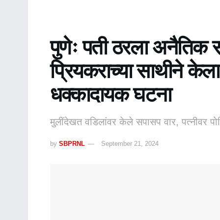
पुणेः पती ठरला अनैतिक स
प्रियकराच्या साथीने केल
धक्कादायक घटना
मुलींदेखत वडिलांवर केले सपासप वार, पत्नीवर प
by
SBPRNL
September 21, 2024