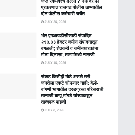
जप्त रकमेवरच डल्ला ? नऱ्हे दरोडा
प्रकरणात राजगड पोलीस ठाण्यातील
दोन पोलीस कर्मचारी चर्चेत
JULY 20, 2026
भोर एमआयडीसीसाठी संपादित
२९३.३३ हेक्टर जमीन संपादनातून
वगळली; शेतकरी व जमीनधारकांना
मोठा दिलासा, तरुणांमध्ये नाराजी
JULY 10, 2026
संकट कितीही मोठे असले तरी
जनतेला एकटे सोडणार नाही; वेल्हे-
वांगणी भागातील दरडग्रस्त परिसराची
तानाजी बाप्पू मांगडे यांच्याकडून
तात्काळ पाहणी
JULY 8, 2026