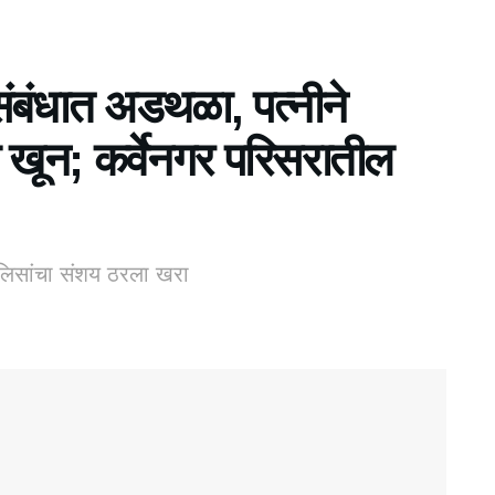
ंबंधात अडथळा, पत्नीने
ा खून; कर्वेनगर परिसरातील
ोलिसांचा संशय ठरला खरा