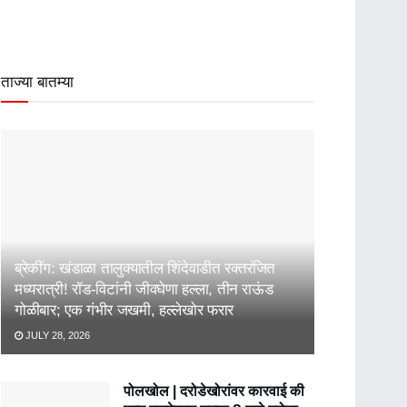
ताज्या बातम्या
ब्रेकींग: खंडाळा तालुक्यातील शिंदेवाडीत रक्तरंजित
मध्यरात्री! रॉड-विटांनी जीवघेणा हल्ला, तीन राऊंड
गोळीबार; एक गंभीर जखमी, हल्लेखोर फरार
JULY 28, 2026
पोलखोल | दरोडेखोरांवर कारवाई की