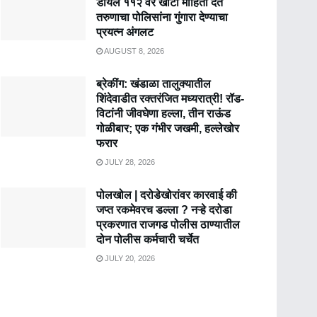
डायल ११२ वर खोटी माहिती देत
तरुणाचा पोलिसांना गुंगारा देण्याचा
प्रयत्न अंगलट
AUGUST 8, 2026
ब्रेकींग: खंडाळा तालुक्यातील
शिंदेवाडीत रक्तरंजित मध्यरात्री! रॉड-
विटांनी जीवघेणा हल्ला, तीन राऊंड
गोळीबार; एक गंभीर जखमी, हल्लेखोर
फरार
JULY 28, 2026
पोलखोल | दरोडेखोरांवर कारवाई की
जप्त रकमेवरच डल्ला ? नऱ्हे दरोडा
प्रकरणात राजगड पोलीस ठाण्यातील
दोन पोलीस कर्मचारी चर्चेत
JULY 20, 2026