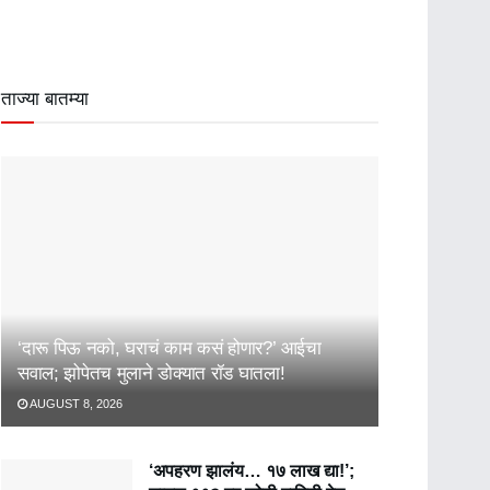
ताज्या बातम्या
‘दारू पिऊ नको, घराचं काम कसं होणार?’ आईचा
सवाल; झोपेतच मुलाने डोक्यात रॉड घातला!
AUGUST 8, 2026
‘अपहरण झालंय… १७ लाख द्या!’;