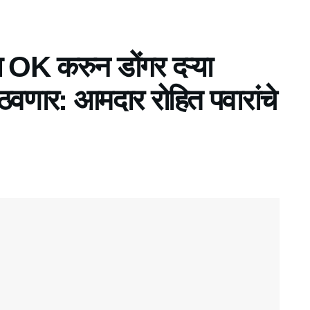
 OK करुन डोंगर दऱ्या
ाठवणार: आमदार रोहित पवारांचे