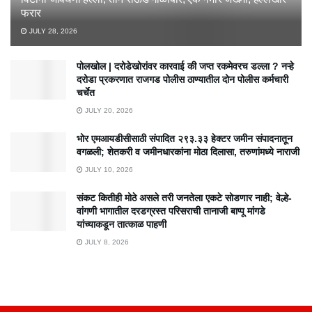
फरार
JULY 28, 2026
पोलखोल | दरोडेखोरांवर कारवाई की जप्त रकमेवरच डल्ला ? नऱ्हे
दरोडा प्रकरणात राजगड पोलीस ठाण्यातील दोन पोलीस कर्मचारी
चर्चेत
JULY 20, 2026
भोर एमआयडीसीसाठी संपादित २९३.३३ हेक्टर जमीन संपादनातून
वगळली; शेतकरी व जमीनधारकांना मोठा दिलासा, तरुणांमध्ये नाराजी
JULY 10, 2026
संकट कितीही मोठे असले तरी जनतेला एकटे सोडणार नाही; वेल्हे-
वांगणी भागातील दरडग्रस्त परिसराची तानाजी बाप्पू मांगडे
यांच्याकडून तात्काळ पाहणी
JULY 8, 2026