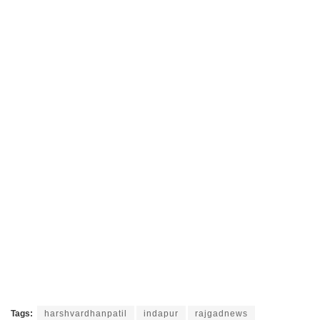
Tags:
harshvardhanpatil
indapur
rajgadnews