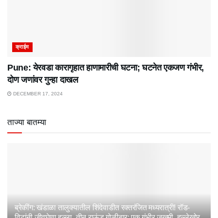
क्राईम
Pune: येरवडा कारागृहात हाणामारीची घटना; घटनेत एकजण गंभीर,
दोण जणांवर गुन्हा दाखल
DECEMBER 17, 2024
ताज्या बातम्या
ब्रेकींग: खंडाळा तालुक्यातील शिंदेवाडीत रक्तरंजित मध्यरात्री! रॉड-
विटांनी जीवघेणा हल्ला, तीन राऊंड गोळीबार; एक गंभीर जखमी, हल्लेखोर