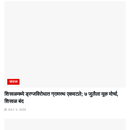
खंडाळा
शिरवळमध्ये ड्रग्जविरोधात ग्रामस्थ एकवटले; ७ जुलैला मूक मोर्चा,
शिरवळ बंद
JULY 4, 2026