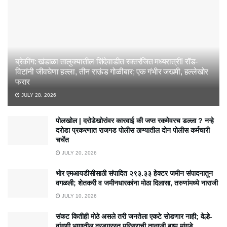
ब्रेकींग: खंडाळा तालुक्यातील शिंदेवाडीत रक्तरंजित मध्यरात्री! रॉड-
विटांनी जीवघेणा हल्ला, तीन राऊंड गोळीबार; एक गंभीर जखमी, हल्लेखोर
फरार
JULY 28, 2026
पोलखोल | दरोडेखोरांवर कारवाई की जप्त रकमेवरच डल्ला ? नऱ्हे
दरोडा प्रकरणात राजगड पोलीस ठाण्यातील दोन पोलीस कर्मचारी
चर्चेत
JULY 20, 2026
भोर एमआयडीसीसाठी संपादित २९३.३३ हेक्टर जमीन संपादनातून
वगळली; शेतकरी व जमीनधारकांना मोठा दिलासा, तरुणांमध्ये नाराजी
JULY 10, 2026
संकट कितीही मोठे असले तरी जनतेला एकटे सोडणार नाही; वेल्हे-
वांगणी भागातील दरडग्रस्त परिसराची तानाजी बाप्पू मांगडे