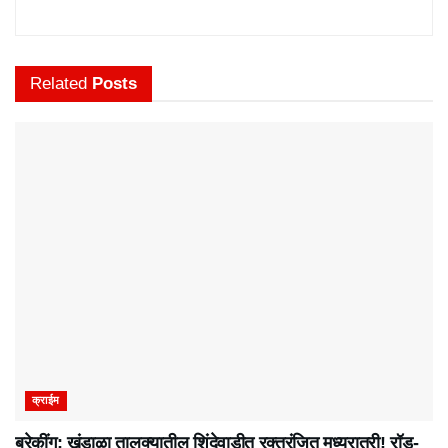
Related
Posts
क्राईम
ब्रेकींग: खंडाळा तालुक्यातील शिंदेवाडीत रक्तरंजित मध्यरात्री! रॉड-