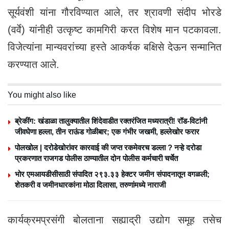
सूर्यवंशी यांना गौरविण्यात आले, तर श्रावणी संदीप भोरडे
(वर्वे) यांनीही उत्कृष्ट कामगिरी करत विशेष मान पटकावला.
विजेत्यांना मान्यवरांच्या हस्ते आकर्षक बक्षिसे देऊन सन्मानित
करण्यात आले.
You might also like
ब्रेकींग: खंडाळा तालुक्यातील शिंदेवाडीत रक्तरंजित मध्यरात्री! रॉड-विटांनी
जीवघेणा हल्ला, तीन राऊंड गोळीबार; एक गंभीर जखमी, हल्लेखोर फरार
पोलखोल | दरोडेखोरांवर कारवाई की जप्त रकमेवरच डल्ला ? नऱ्हे दरोडा
प्रकरणात राजगड पोलीस ठाण्यातील दोन पोलीस कर्मचारी चर्चेत
भोर एमआयडीसीसाठी संपादित २९३.३३ हेक्टर जमीन संपादनातून वगळली;
शेतकरी व जमीनधारकांना मोठा दिलासा, तरुणांमध्ये नाराजी
कार्यक्रमप्रसंगी बोलताना सह्याद्री उद्योग समूह तसेच