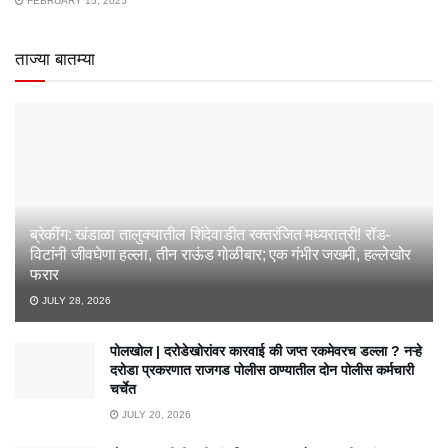
FEBRUARY 15, 2025
ताज्या बातम्या
ब्रेकींग: खंडाळा तालुक्यातील शिंदेवाडीत रक्तरंजित मध्यरात्री! रॉड-
विटांनी जीवघेणा हल्ला, तीन राऊंड गोळीबार; एक गंभीर जखमी, हल्लेखोर
फरार
JULY 28, 2026
पोलखोल | दरोडेखोरांवर कारवाई की जप्त रकमेवरच डल्ला ? नऱ्हे
दरोडा प्रकरणात राजगड पोलीस ठाण्यातील दोन पोलीस कर्मचारी
चर्चेत
JULY 20, 2026