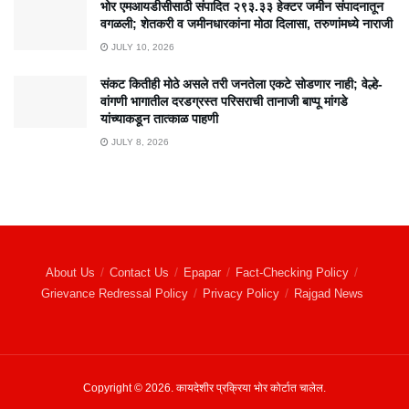
भोर एमआयडीसीसाठी संपादित २९३.३३ हेक्टर जमीन संपादनातून
वगळली; शेतकरी व जमीनधारकांना मोठा दिलासा, तरुणांमध्ये नाराजी
JULY 10, 2026
संकट कितीही मोठे असले तरी जनतेला एकटे सोडणार नाही; वेल्हे-
वांगणी भागातील दरडग्रस्त परिसराची तानाजी बाप्पू मांगडे
यांच्याकडून तात्काळ पाहणी
JULY 8, 2026
About Us
Contact Us
Epapar
Fact-Checking Policy
Grievance Redressal Policy
Privacy Policy
Rajgad News
Copyright © 2026. कायदेशीर प्रक्रिया भोर कोर्टात चालेल.