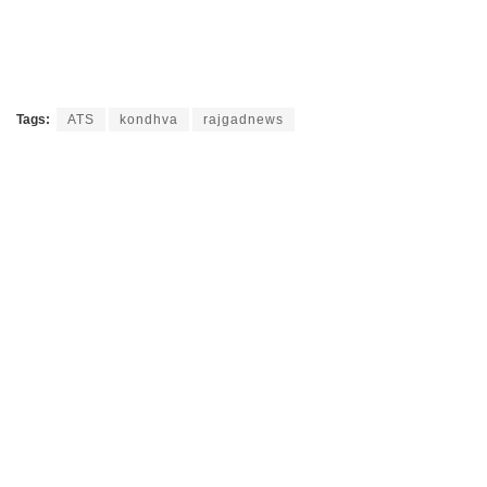
Tags:
ATS
kondhva
rajgadnews