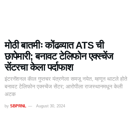
मोठी बातमीः कोंढव्यात ATS ची
छापेमारी; बनावट टेलिफोन एक्स्चेंज
सेंटरचा केला पर्दाफाश
इंटरनॅशनल कॅाल गुप्तचर यंत्रणेला समजू नयेत, म्हणून थाटले होते
बनावट टेलिफोन एक्स्चेंज सेंटर; आरोपीला राजस्थानमधून केली
अटक
by
SBPRNL
August 30, 2024