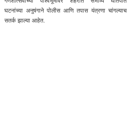
गणेशोत्सवाच्या पार्श्वभूमीवर शहरात संभाव्य घातपात
घटनांच्या अनुषंगाने पोलीस आणि तपास यंत्रणा चांगल्याच
सतर्क झाल्या आहेत.