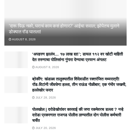
‘दारू पिऊ नको, घराचं काम कसं होणार?’ आईचा सवाल; झोपेतच मुलाने
डोक्यात रॉड घातला!
AUGUST 8, 2026
‘अपहरण झालंय… १७ लाख द्या!’; डायल ११२ वर खोटी माहिती
देत तरुणाचा पोलिसांना गुंगारा देण्याचा प्रयत्न अंगलट
AUGUST 8, 2026
ब्रेकींग: खंडाळा तालुक्यातील शिंदेवाडीत रक्तरंजित मध्यरात्री!
रॉड-विटांनी जीवघेणा हल्ला, तीन राऊंड गोळीबार; एक गंभीर जखमी,
हल्लेखोर फरार
JULY 28, 2026
पोलखोल | दरोडेखोरांवर कारवाई की जप्त रकमेवरच डल्ला ? नऱ्हे
दरोडा प्रकरणात राजगड पोलीस ठाण्यातील दोन पोलीस कर्मचारी
चर्चेत
JULY 20, 2026