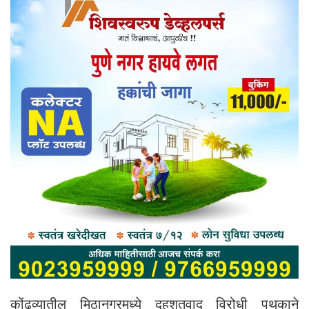
कोंढव्यातील मिठानगरमध्ये दहशतवाद विरोधी पथकाने