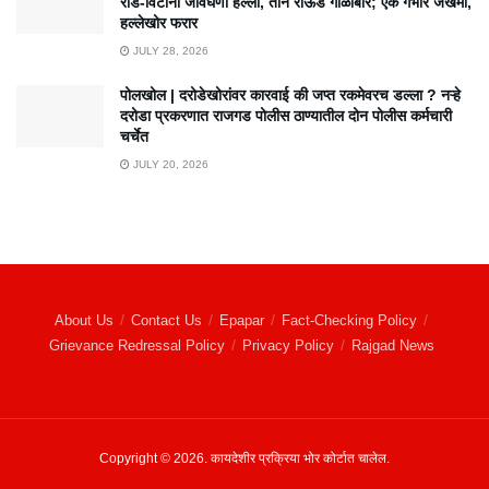
रॉड-विटांनी जीवघेणा हल्ला, तीन राऊंड गोळीबार; एक गंभीर जखमी,
हल्लेखोर फरार
JULY 28, 2026
पोलखोल | दरोडेखोरांवर कारवाई की जप्त रकमेवरच डल्ला ? नऱ्हे
दरोडा प्रकरणात राजगड पोलीस ठाण्यातील दोन पोलीस कर्मचारी
चर्चेत
JULY 20, 2026
About Us
Contact Us
Epapar
Fact-Checking Policy
Grievance Redressal Policy
Privacy Policy
Rajgad News
Copyright © 2026. कायदेशीर प्रक्रिया भोर कोर्टात चालेल.