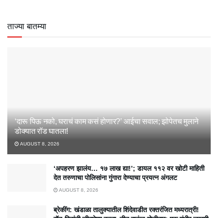
ताज्या बातम्या
‘दारू पिऊ नको, घराचं काम कसं होणार?’ आईचा सवाल; झोपेतच मुलाने
डोक्यात रॉड घातला!
AUGUST 8, 2026
‘अपहरण झालंय… १७ लाख द्या!’; डायल ११२ वर खोटी माहिती
देत तरुणाचा पोलिसांना गुंगारा देण्याचा प्रयत्न अंगलट
AUGUST 8, 2026
ब्रेकींग: खंडाळा तालुक्यातील शिंदेवाडीत रक्तरंजित मध्यरात्री!