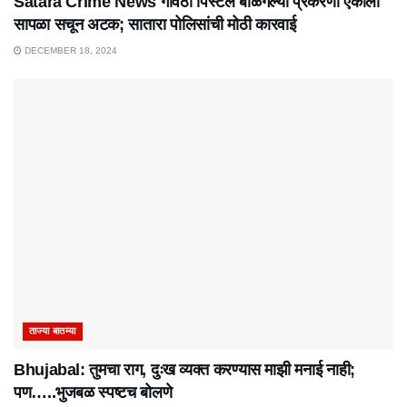
Satara Crime News गावठी पिस्टल बाळगल्या प्रकरणी एकाला
सापळा सचून अटक; सातारा पोलिसांची मोठी कारवाई
DECEMBER 18, 2024
ताज्या बातम्या
Bhujabal: तुमचा राग, दुःख व्यक्त करण्यास माझी मनाई नाही;
पण…..भुजबळ स्पष्टच बोलणे