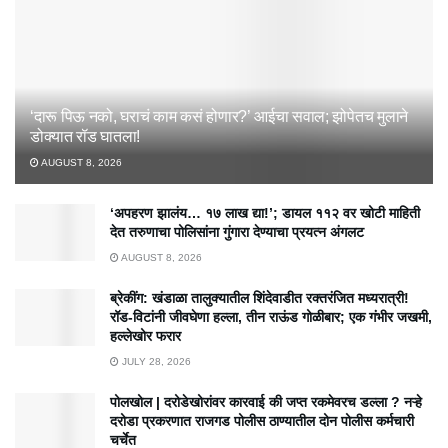
‘दारू पिऊ नको, घराचं काम कसं होणार?’ आईचा सवाल; झोपेतच मुलाने
डोक्यात रॉड घातला!
AUGUST 8, 2026
‘अपहरण झालंय… १७ लाख द्या!’; डायल ११२ वर खोटी माहिती
देत तरुणाचा पोलिसांना गुंगारा देण्याचा प्रयत्न अंगलट
AUGUST 8, 2026
ब्रेकींग: खंडाळा तालुक्यातील शिंदेवाडीत रक्तरंजित मध्यरात्री!
रॉड-विटांनी जीवघेणा हल्ला, तीन राऊंड गोळीबार; एक गंभीर जखमी,
हल्लेखोर फरार
JULY 28, 2026
पोलखोल | दरोडेखोरांवर कारवाई की जप्त रकमेवरच डल्ला ? नऱ्हे
दरोडा प्रकरणात राजगड पोलीस ठाण्यातील दोन पोलीस कर्मचारी
चर्चेत