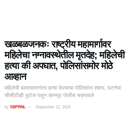
खळबळजनकः राष्ट्रीय महामार्गावर
महिलेचा नग्नावस्थेतील मृतदेह; महिलेची
हत्या की अपघात, पोलिसांसमोर मोठे
आव्हान
महिलेची बलात्कारानंतर हत्या केल्याचा पोलिसांना संशय, घटनेचा
सीसीटीव्ही फुटेज पाहून कानपूर पोलीस चक्रावले
by
SBPRNL
September 12, 2024