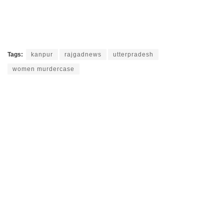
Tags:
kanpur
rajgadnews
utterpradesh
women murdercase