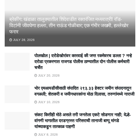
ब्रेकींग: खंडाळा तालुक्यातील शिंदेवाडीत रक्तरंजित मध्यरात्री! रॉड-
विटांनी जीवघेणा हल्ला, तीन राऊंड गोळीबार; एक गंभीर जखमी, हल्लेखोर
फरार
JULY 28, 2026
पोलखोल | दरोडेखोरांवर कारवाई की जप्त रकमेवरच डल्ला ? नऱ्हे
दरोडा प्रकरणात राजगड पोलीस ठाण्यातील दोन पोलीस कर्मचारी
चर्चेत
JULY 20, 2026
भोर एमआयडीसीसाठी संपादित २९३.३३ हेक्टर जमीन संपादनातून
वगळली; शेतकरी व जमीनधारकांना मोठा दिलासा, तरुणांमध्ये नाराजी
JULY 10, 2026
संकट कितीही मोठे असले तरी जनतेला एकटे सोडणार नाही; वेल्हे-
वांगणी भागातील दरडग्रस्त परिसराची तानाजी बाप्पू मांगडे
यांच्याकडून तात्काळ पाहणी
JULY 8, 2026