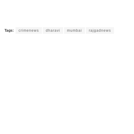
Tags:
crimenews
dharavi
mumbai
rajgadnews