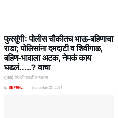
फुरसुंगीः पोलीस चौकीतच भाऊ-बहिणाचा
राडा; पोलिसांना दमदाटी व शिवीगाळ,
बहिण-भावाला अटक, नेमकं काय
घडलं…..? वाचा
तुकाई टेकडीजवळील घटना
by
SBPRNL
September 23, 2024