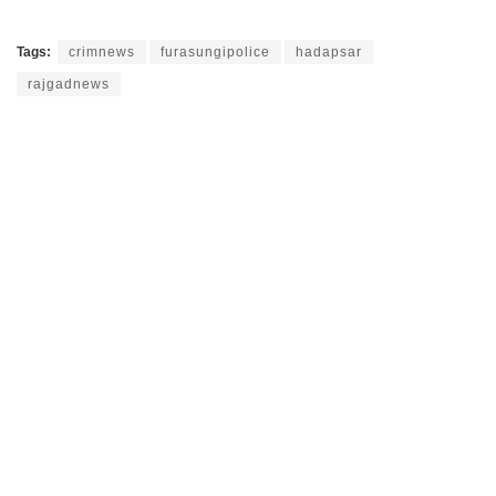
Tags:
crimnews
furasungipolice
hadapsar
rajgadnews