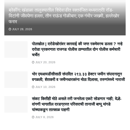
ब्रेकींग: खंडाळा तालुक्यातील शिंदेवाडीत रक्तरंजित मध्यरात्री! रॉड-
विटांनी जीवघेणा हल्ला, तीन राऊंड गोळीबार; एक गंभीर जखमी, हल्लेखोर
फरार
JULY 28, 2026
पोलखोल | दरोडेखोरांवर कारवाई की जप्त रकमेवरच डल्ला ? नऱ्हे
दरोडा प्रकरणात राजगड पोलीस ठाण्यातील दोन पोलीस कर्मचारी
चर्चेत
JULY 20, 2026
भोर एमआयडीसीसाठी संपादित २९३.३३ हेक्टर जमीन संपादनातून
वगळली; शेतकरी व जमीनधारकांना मोठा दिलासा, तरुणांमध्ये नाराजी
JULY 10, 2026
संकट कितीही मोठे असले तरी जनतेला एकटे सोडणार नाही; वेल्हे-
वांगणी भागातील दरडग्रस्त परिसराची तानाजी बाप्पू मांगडे
यांच्याकडून तात्काळ पाहणी
JULY 8, 2026