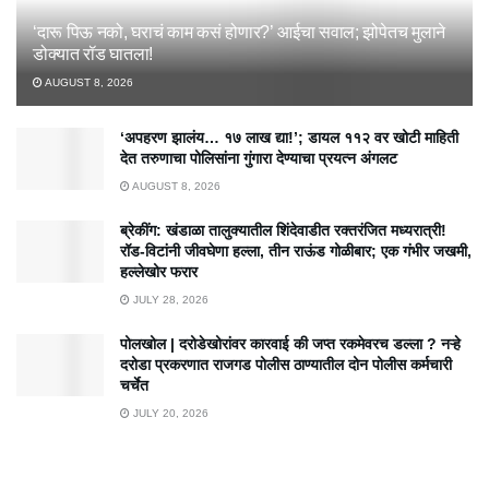
‘दारू पिऊ नको, घराचं काम कसं होणार?’ आईचा सवाल; झोपेतच मुलाने
डोक्यात रॉड घातला!
AUGUST 8, 2026
‘अपहरण झालंय… १७ लाख द्या!’; डायल ११२ वर खोटी माहिती
देत तरुणाचा पोलिसांना गुंगारा देण्याचा प्रयत्न अंगलट
AUGUST 8, 2026
ब्रेकींग: खंडाळा तालुक्यातील शिंदेवाडीत रक्तरंजित मध्यरात्री!
रॉड-विटांनी जीवघेणा हल्ला, तीन राऊंड गोळीबार; एक गंभीर जखमी,
हल्लेखोर फरार
JULY 28, 2026
पोलखोल | दरोडेखोरांवर कारवाई की जप्त रकमेवरच डल्ला ? नऱ्हे
दरोडा प्रकरणात राजगड पोलीस ठाण्यातील दोन पोलीस कर्मचारी
चर्चेत
JULY 20, 2026