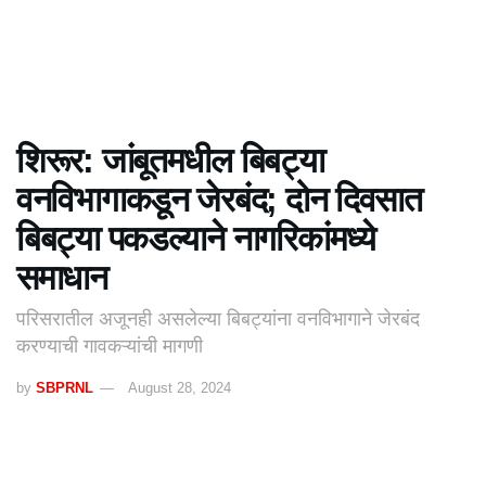
शिरूर: जांबूतमधील बिबट्या
वनविभागाकडून जेरबंद; दोन दिवसात
बिबट्या पकडल्याने नागरिकांमध्ये
समाधान
परिसरातील अजूनही असलेल्या बिबट्यांना वनविभागाने जेरबंद
करण्याची गावकऱ्यांची मागणी
by
SBPRNL
August 28, 2024