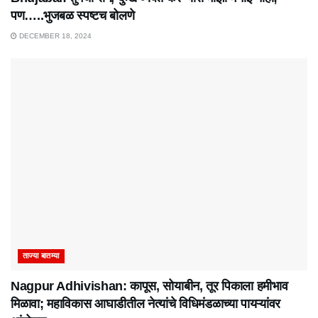
पण…..भुजबळ स्पष्टच बोलणे
DECEMBER 18, 2024
ताज्या बातम्या
Nagpur Adhivishan: कापूस, सोयाबीन, तूर पिकाला हमीभाव
मिळावा; महाविकास आघाडीतील नेत्यांचे विधिमंडळाच्या पायऱ्यांवर