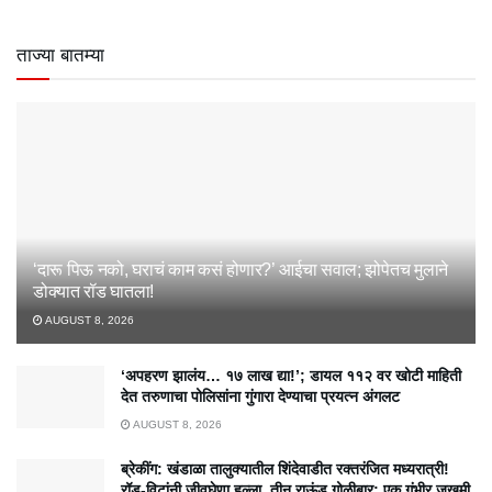
ताज्या बातम्या
‘दारू पिऊ नको, घराचं काम कसं होणार?’ आईचा सवाल; झोपेतच मुलाने
डोक्यात रॉड घातला!
AUGUST 8, 2026
‘अपहरण झालंय… १७ लाख द्या!’; डायल ११२ वर खोटी माहिती
देत तरुणाचा पोलिसांना गुंगारा देण्याचा प्रयत्न अंगलट
AUGUST 8, 2026
ब्रेकींग: खंडाळा तालुक्यातील शिंदेवाडीत रक्तरंजित मध्यरात्री!
रॉड-विटांनी जीवघेणा हल्ला, तीन राऊंड गोळीबार; एक गंभीर जखमी,