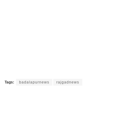
Tags:
badalapurnews
rajgadnews